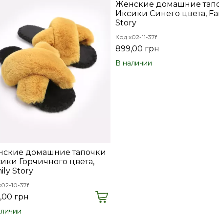
Женские домашние тап
Иксики Синего цвета, Fa
Story
Код x02-11-37f
899,00 грн
В наличии
ские домашние тапочки
ики Горчичного цвета,
ily Story
x02-10-37f
,00 грн
аличии