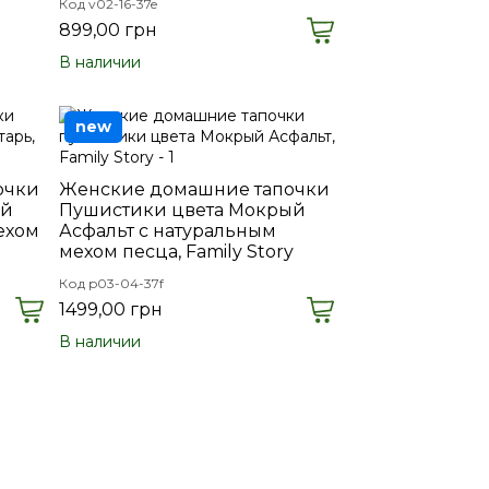
Код v02-16-37e
899,00 грн
В наличии
new
очки
Женские домашние тапочки
ый
Пушистики цвета Мокрый
ехом
Асфальт с натуральным
мехом песца, Family Story
Код p03-04-37f
1499,00 грн
В наличии