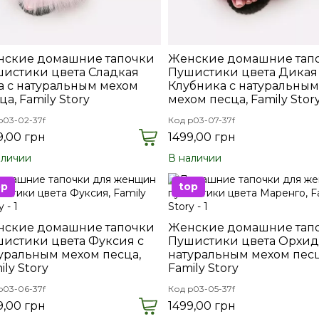
ские домашние тапочки
Женские домашние тап
истики цвета Сладкая
Пушистики цвета Дикая
а с натуральным мехом
Клубника с натуральным
ца, Family Story
мехом песца, Family Stor
p03-02-37f
Код p03-07-37f
9,00 грн
1499,00 грн
аличии
В наличии
op
top
ские домашние тапочки
Женские домашние тап
истики цвета Фуксия с
Пушистики цвета Орхид
уральным мехом песца,
натуральным мехом песц
ily Story
Family Story
p03-06-37f
Код p03-05-37f
9,00 грн
1499,00 грн