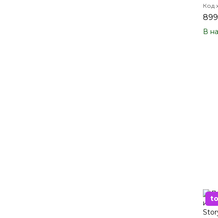
Код 
899
В н
t