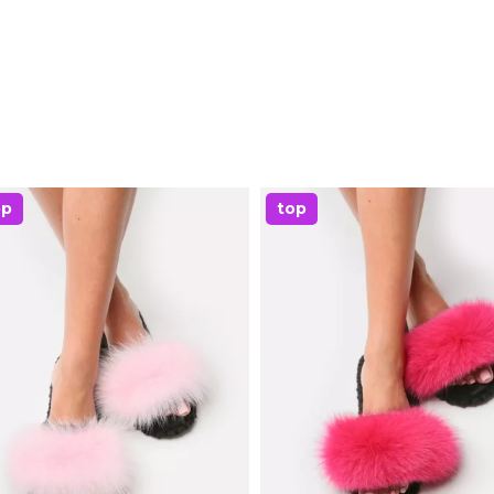
op
top