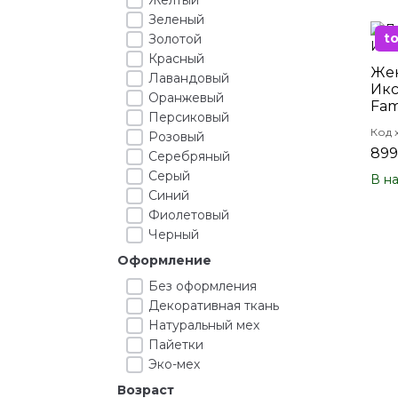
Зеленый
t
Золотой
Красный
Жен
Лавандовый
Икс
Оранжевый
Fam
Персиковый
Код 
Розовый
899
Серебряный
Серый
В н
Синий
Фиолетовый
Черный
Оформление
Без оформления
Декоративная ткань
Натуральный мех
Пайетки
Эко-мех
Возраст