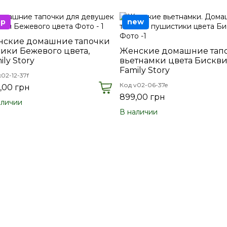
op
new
ские домашние тапочки
ики Бежевого цвета,
Женские домашние тап
ily Story
вьетнамки цвета Бискви
Family Story
x02-12-37f
Код v02-06-37e
,00 грн
899,00 грн
аличии
В наличии