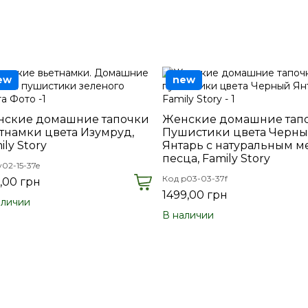
ew
new
ские домашние тапочки
Женские домашние тап
тнамки цвета Изумруд,
Пушистики цвета Черн
ily Story
Янтарь с натуральным м
песца, Family Story
v02-15-37e
Код p03-03-37f
,00 грн
1499,00 грн
аличии
В наличии