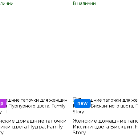
аличии
В наличии
op
new
ские домашние тапочки
Женские домашние тап
ики цвета Пудра, Family
Иксики цвета Бисквит, F
ry
Story