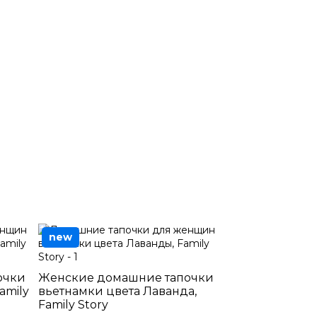
new
очки
Женские домашние тапочки
amily
вьетнамки цвета Лаванда,
Family Story