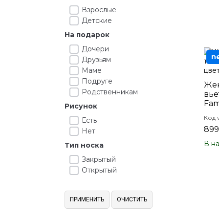
Взрослые
Детские
На подарок
Дочери
n
Друзьям
Маме
Подруге
Жен
Родственникам
вье
Fam
Рисунок
Код 
Есть
899
Нет
В н
Тип носка
Закрытый
Открытый
ПРИМЕНИТЬ
ОЧИСТИТЬ