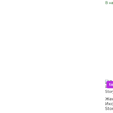
В н
t
Жен
Икс
Sto