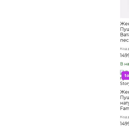
Жен
Пуш
Ват
пес
Код 
149
В н
t
Жен
Пуш
нат
Fam
Код 
149