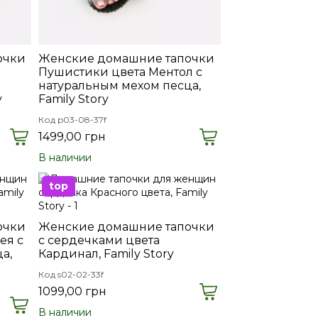
очки
Женские домашние тапочки
Пушистики цвета Ментол с
натуральным мехом песца,
y
Family Story
Код p03-08-37f
1499,00 грн
В наличии
top
очки
Женские домашние тапочки
ея с
с сердечками цвета
а,
Кардинал, Family Story
Код s02-02-33f
1099,00 грн
В наличии