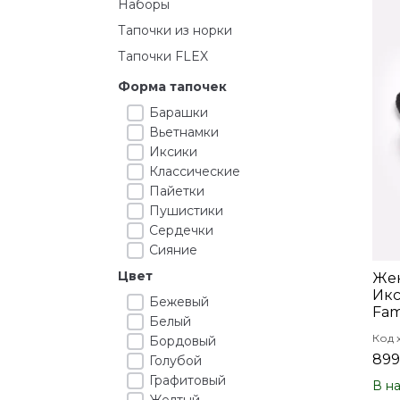
Наборы
Тапочки из норки
Тапочки FLEX
Форма тапочек
Барашки
Вьетнамки
Иксики
Классические
Пайетки
Пушистики
Сердечки
Сияние
Цвет
Жен
Икс
Бежевый
Fam
Белый
Код 
Бордовый
899
Голубой
Графитовый
В н
Желтый