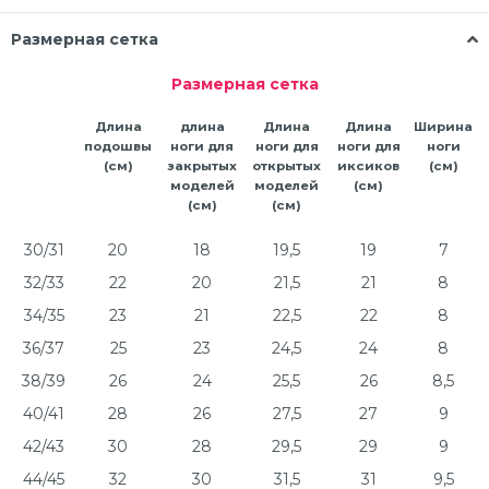
Размерная сетка
Размерная сетка
Длина
длина
Длина
Длина
Ширина
подошвы
ноги для
ноги для
ноги для
ноги
(см)
закрытых
открытых
иксиков
(см)
моделей
моделей
(см)
(см)
(см)
30/31
20
18
19,5
19
7
32/33
22
20
21,5
21
8
34/35
23
21
22,5
22
8
36/37
25
23
24,5
24
8
38/39
26
24
25,5
26
8,5
40/41
28
26
27,5
27
9
42/43
30
28
29,5
29
9
44/45
32
30
31,5
31
9,5