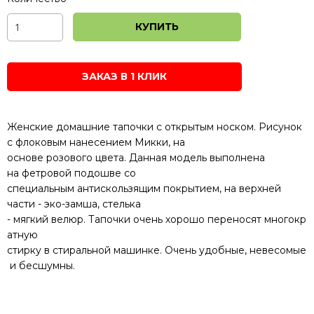
КУПИТЬ
ЗАКАЗ В 1 КЛИК
Женские
домашние
тапочки
с
открытым
носком.
Рисунок
с
флоковым
нанесением
Микки
,
на
основе
розового
цвета.
Данная модель
выполнена
на
фетровой
подошве
со
специальным
антискользящим
покрытием, на
верхней
части -
эко-
замша
,
стелька
-
мягкий
велюр.
Тапочки
очень
хорошо
переносят
многокр
атную
стирку
в
стиральной
машинке.
Очень
удобные
,
невесомые
и
бесшумны.