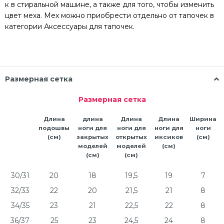
к
в
стиральной
машине
,
а
также
для
того
,
чтобы
изменить
цвет
меха.
Мех
можно
приобрести
отдельно
от
тапочек
в
категории
Аксессуары
для
тапочек
.
Размерная сетка
Размерная сетка
Длина
длина
Длина
Длина
Ширина
подошвы
ноги для
ноги для
ноги для
ноги
(см)
закрытых
открытых
иксиков
(см)
моделей
моделей
(см)
(см)
(см)
30/31
20
18
19,5
19
7
32/33
22
20
21,5
21
8
34/35
23
21
22,5
22
8
36/37
25
23
24,5
24
8