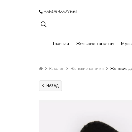
+380992327881
Главная
Женские тапочки
Мужс
Каталог
Женские тапочки
Женские до
НАЗАД