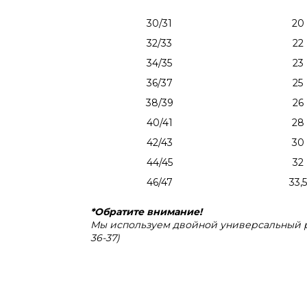
30/31
20
32/33
22
34/35
23
36/37
25
38/39
26
40/41
28
42/43
30
44/45
32
46/47
33,5
*Обратите внимание!
Мы используем двойной универсальный ра
36-37)