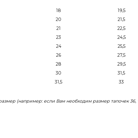
18
19,5
20
21,5
21
22,5
23
24,5
24
25,5
26
27,5
28
29,5
30
31,5
31,5
33
змер (например: если Вам необходим размер тапочек 36, 