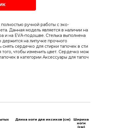
ЛИК
полностью
ручной
работы
с
эко-
ета.
Данная
модель является
в
наличии
на
ра
и
на
E
VА
-
подошве.
Стелька
выполнена
о
держится на
липучке
прочного
ь
снять
сердечко
для
стирки
тапочек
в
сти
я
того
,
чтобы
изменить
цвет.
Сердечко
мож
тапочек
в
категории
Аксессуары
для
тапоч
рытых
Длина ноги для иксиков (см)
Ширина
ноги
(см)