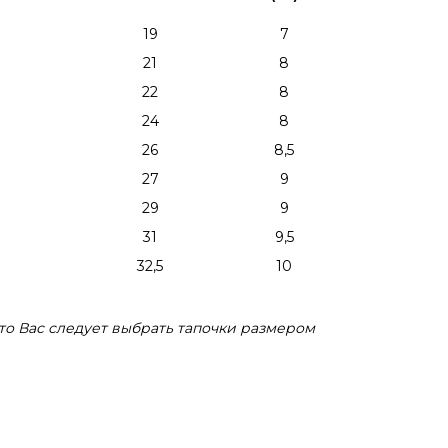
19
7
21
8
22
8
24
8
26
8,5
27
9
29
9
31
9,5
32,5
10
то Вас следует выбрать тапочки размером