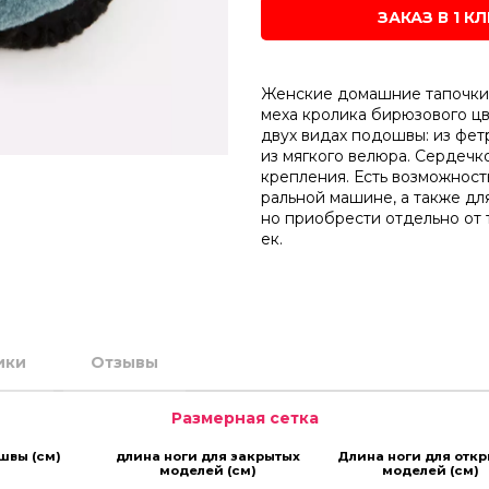
ЗАКАЗ В 1 К
Женские
домашние
тапочки
меха
кролика
бирюзового
цв
двух видах
подошвы:
из фет
из
мягкого
велюра.
Сердечк
крепления
.
Есть
возможност
ральной
машине
,
а
также
дл
но
приобрести
отдельно
от
ек
.
ики
Отзывы
Размерная сетка
швы (см)
длина ноги для закрытых
Длина ноги для отк
моделей (см)
моделей (см)