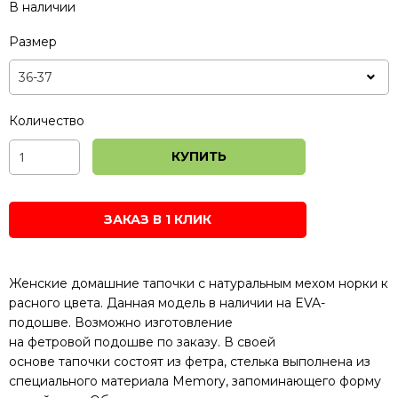
В наличии
Размер
Количество
КУПИТЬ
ЗАКАЗ В 1 КЛИК
Женские
домашние
тапочки
с
натуральным
мехом
норки
к
расного
цвета.
Данная
модель
в
наличии
на EVA
-
подошве.
Возможно изготовление
на
фетровой
подошве
по заказу
.
В
своей
основе
тапочки
состоят из
фетра
,
стелька
выполнена
из
специального
материала
M
emory,
запоминающего
форму