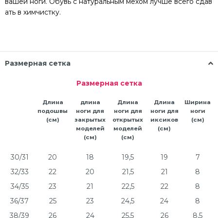
вашей
ноги.
Обувь
с
натуральным
мехом
лучше
всего
сдав
ать
в
химчистку.
Размерная сетка
Размерная сетка
Длина
длина
Длина
Длина
Ширина
подошвы
ноги для
ноги для
ноги для
ноги
(см)
закрытых
открытых
иксиков
(см)
моделей
моделей
(см)
(см)
(см)
30/31
20
18
19,5
19
7
32/33
22
20
21,5
21
8
34/35
23
21
22,5
22
8
36/37
25
23
24,5
24
8
38/39
26
24
25,5
26
8,5