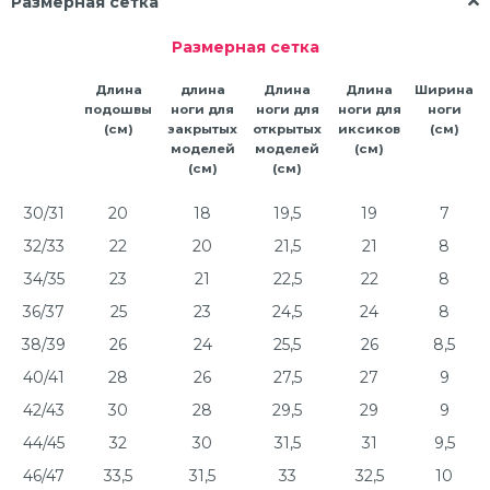
Размерная сетка
Размерная сетка
Длина
длина
Длина
Длина
Ширина
подошвы
ноги для
ноги для
ноги для
ноги
(см)
закрытых
открытых
иксиков
(см)
моделей
моделей
(см)
(см)
(см)
30/31
20
18
19,5
19
7
32/33
22
20
21,5
21
8
34/35
23
21
22,5
22
8
36/37
25
23
24,5
24
8
38/39
26
24
25,5
26
8,5
40/41
28
26
27,5
27
9
42/43
30
28
29,5
29
9
44/45
32
30
31,5
31
9,5
46/47
33,5
31,5
33
32,5
10