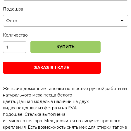
Подошва
Количество
КУПИТЬ
ЗАКАЗ В 1 КЛИК
Женские
домашние
тапочки
полностью
ручной
работы
из
натурального
меха
песца
белого
цвета.
Данная
модель
в
наличии
на двух
видах
подошвы:
из фетра
и
на
ЕVА
-
подошве.
Стелька
выполнена
из
мягкого
велюра.
Мех
держится на
липучке
прочного
крепления
.
Есть
возможность
снять
мех
для
стирки
тапоче