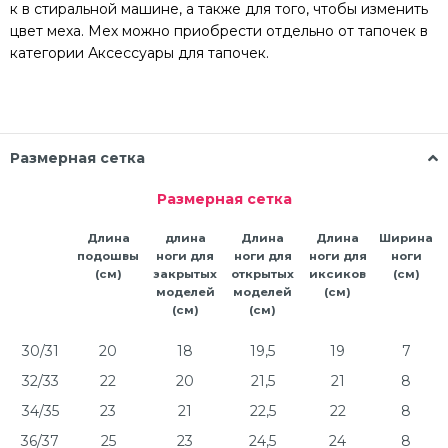
к
в
стиральной
машине
,
а
также
для
того
,
чтобы
изменить
цвет
меха.
Мех
можно
приобрести
отдельно
от
тапочек
в
категории
Аксессуары
для
тапочек
.
Размерная сетка
Размерная сетка
Длина
длина
Длина
Длина
Ширина
подошвы
ноги для
ноги для
ноги для
ноги
(см)
закрытых
открытых
иксиков
(см)
моделей
моделей
(см)
(см)
(см)
30/31
20
18
19,5
19
7
32/33
22
20
21,5
21
8
34/35
23
21
22,5
22
8
36/37
25
23
24,5
24
8