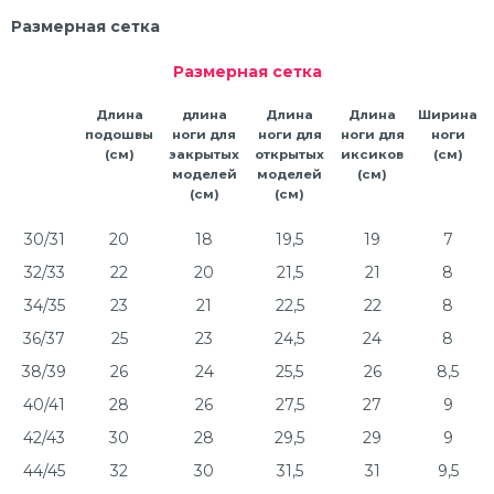
Размерная сетка
Размерная сетка
Длина
длина
Длина
Длина
Ширина
подошвы
ноги для
ноги для
ноги для
ноги
(см)
закрытых
открытых
иксиков
(см)
моделей
моделей
(см)
(см)
(см)
30/31
20
18
19,5
19
7
32/33
22
20
21,5
21
8
34/35
23
21
22,5
22
8
36/37
25
23
24,5
24
8
38/39
26
24
25,5
26
8,5
40/41
28
26
27,5
27
9
42/43
30
28
29,5
29
9
44/45
32
30
31,5
31
9,5