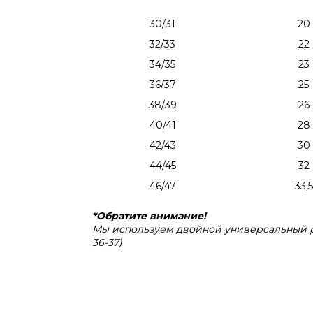
30/31
20
32/33
22
34/35
23
36/37
25
38/39
26
40/41
28
42/43
30
44/45
32
46/47
33,5
*Обратите внимание!
Мы используем двойной универсальный ра
36-37)