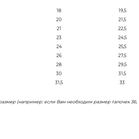
18
19,5
20
21,5
21
22,5
23
24,5
24
25,5
26
27,5
28
29,5
30
31,5
31,5
33
змер (например: если Вам необходим размер тапочек 36, 