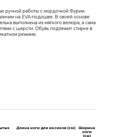
ю ручной работы с мордочкой Фурии.
аличии на EVA-подошве. В своей основе
телька выполнена из мягкого велюра, а сама
тями с шерсти. Обувь подлежит стирке в
икатном режиме.
рытых
Длина ноги для иксиков (см)
Ширина
ноги
(см)