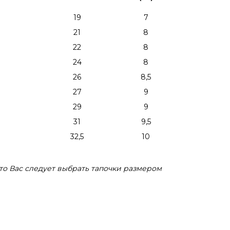
19
7
21
8
22
8
24
8
26
8,5
27
9
29
9
31
9,5
32,5
10
то Вас следует выбрать тапочки размером