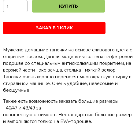
КУПИТЬ
ЗАКАЗ В 1 КЛИК
Мужские домашние тапочки на основе сливового цвета с
открытым носком. Данная модель выполнена на фетровой
подошве со специальным антискользящим покрытием, на
верхней части - эко-замша, стелька - мягкий велюр.
Тапочки очень хорошо переносят многократную стирку в
стиральной машинке. Очень удобные, невесомые и
бесшумные
Также
есть возможность заказать
большие
размеры
-
46/47
и
48/49
за
повышенную
стоимость
.
Нестандартные
большие
размер
ы
выполняются
только
на
EVA
-
подошве.