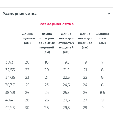
Размерная сетка
Размерная сетка
Длина
длина
Длина
Длина
Ширина
подошвы
ноги для
ноги для
ноги для
ноги
(см)
закрытых
открытых
иксиков
(см)
моделей
моделей
(см)
(см)
(см)
30/31
20
18
19,5
19
7
32/33
22
20
21,5
21
8
34/35
23
21
22,5
22
8
36/37
25
23
24,5
24
8
38/39
26
24
25,5
26
8,5
40/41
28
26
27,5
27
9
42/43
30
28
29,5
29
9