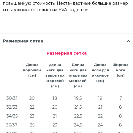
повышенную
стоимость
.
Нестандартные
большие
размер
ы
выполняются
только
на
EVA
-
подошве.
Размерная сетка
Размерная сетка
Длина
длина
Длина
Длина
Ширина
подошвы
ноги для
ноги для
ноги для
ноги
(см)
закрытых
открытых
иксиков
(см)
моделей
моделей
(см)
(см)
(см)
30/31
20
18
19,5
19
7
32/33
22
20
21,5
21
8
34/35
23
21
22,5
22
8
36/37
25
23
24,5
24
8