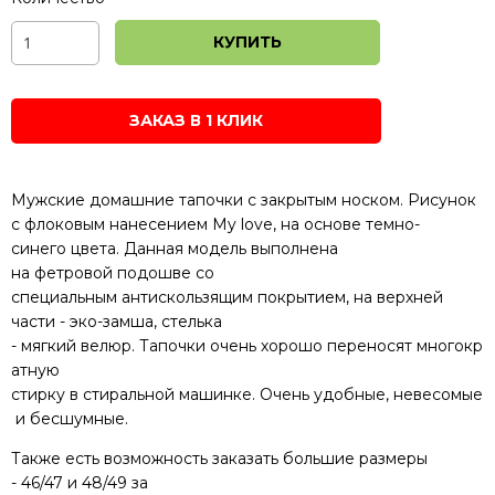
КУПИТЬ
ЗАКАЗ В 1 КЛИК
Мужские
домашние
тапочки
с
закрытым
носком.
Р
исунок
с
флоковым
нанесением
My love
,
на основе
темно-
синего
цвета.
Данная модель
выполнена
на
фетровой
подошве
со
специальным
антискользящим
покрытием, на
верхней
части -
эко-
замша
,
стелька
-
мягкий
велюр.
Тапочки
очень
хорошо
переносят
многокр
атную
стирку
в
стиральной
машинке.
Очень
удобные
,
невесомые
и
бесшумные.
Также
есть возможность заказать
большие
размеры
-
46/47
и
48/49
за