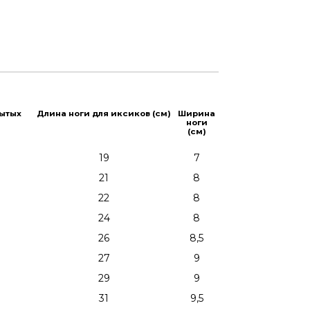
рытых
Длина ноги для иксиков (см)
Ширина
ноги
(см)
19
7
21
8
22
8
24
8
26
8,5
27
9
29
9
31
9,5