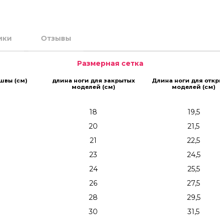
ики
Отзывы
Размерная сетка
швы (см)
длина ноги для закрытых
Длина ноги для отк
моделей (см)
моделей (см)
18
19,5
20
21,5
21
22,5
23
24,5
24
25,5
26
27,5
28
29,5
30
31,5