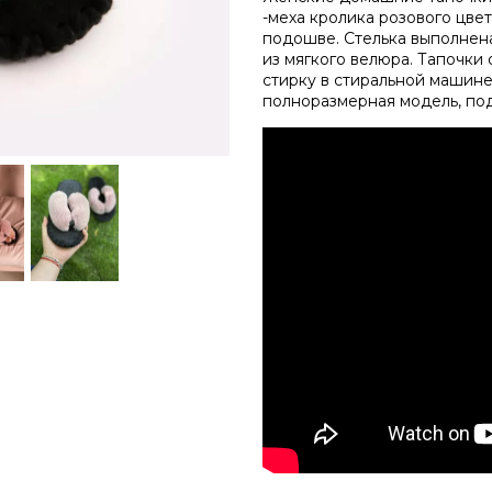
-
меха
кролика
розового
цвет
подошве.
Стелька
выполнен
из
мягкого
велюра.
Тапочки
стирку
в
стиральной
машине
полноразмерная
модель,
по