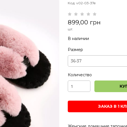
Код: v02-03-37e
899,00 грн
шт.
В наличии
Размер
Количество
КУ
ЗАКАЗ В 1 К
Женские
домашние
тапочки