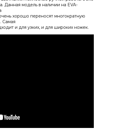
а.
Данная
модель
в
наличии
на
EVA
-
а
очень
хорошо
переносят
многократную
.
Самая
дходит
и
для
узких,
и
для широких
ножек.