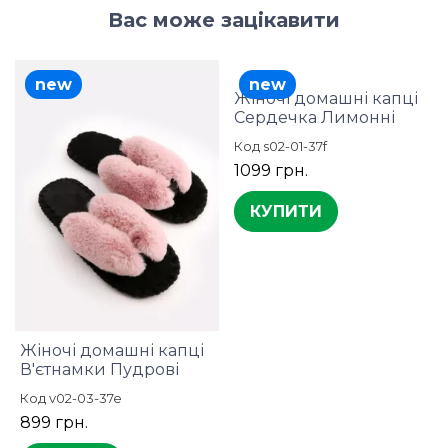
Вас може зацікавити
new
new
Жіночі домашні капці
Сердечка Лимонні
Код s02-01-37f
1099 грн.
КУПИТИ
Жіночі домашні капці
В'єтнамки Пудрові
Код v02-03-37e
899 грн.