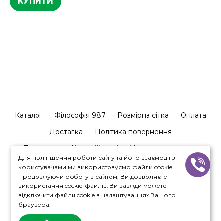
КУПИТИ
Каталог
Філософія 987
Розмірна сітка
Оплата
Доставка
Політика повернення
Політика конфіденційності
Угода користувача
Для поліпшення роботи сайту та його взаємодії з
Залишити відгук
Співпраця
Контакти
користувачами ми використовуємо файли cookie.
Продовжуючи роботу з сайтом, Ви дозволяєте
використання cookie-файлів. Ви завжди можете
відключити файли cookie в налаштуваннях Вашого
браузера.