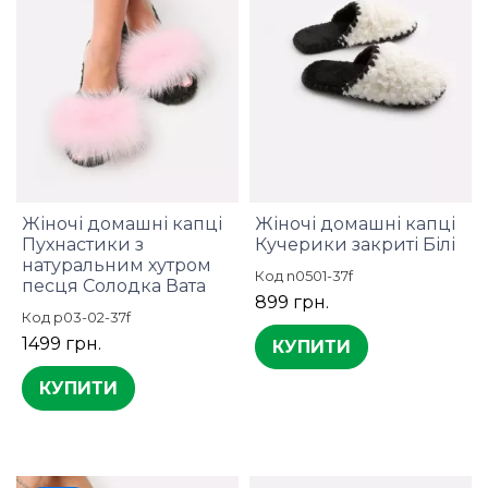
Жіночі домашні капці
Жіночі домашні капці
Пухнастики з
Кучерики закриті Білі
натуральним хутром
Код n0501-37f
песця Солодка Вата
899 грн.
Код p03-02-37f
1499 грн.
КУПИТИ
КУПИТИ