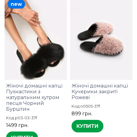
new
Жіночі домашні капці
Жіночі домашні капці
Пухнастики з
Кучерики закриті
натуральним хутром
Рожеві
песця Чорний
Код n0505-37f
Бурштин
899 грн.
Код p03-03-37f
1499 грн.
КУПИТИ