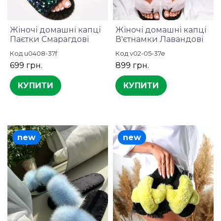
Жіночі домашні капці
Жіночі домашні капці
Паєтки Смарагдові
В'єтнамки Лавандові
Код u0408-37f
Код v02-05-37e
699 грн.
899 грн.
КУПИТИ
КУПИТИ
new
new