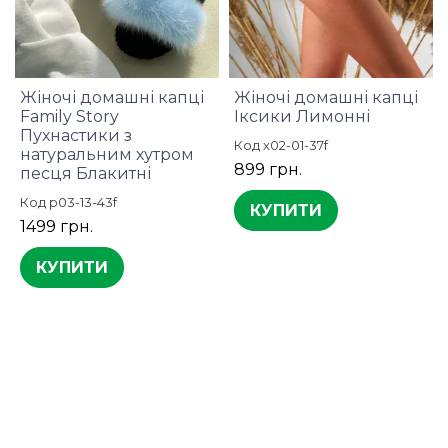
Жіночі домашні капці
Жіночі домашні капці
Family Story
Іксики Лимонні
Пухнастики з
Код x02-01-37f
натуральним хутром
899 грн.
песця Блакитні
Код p03-13-43f
КУПИТИ
1499 грн.
КУПИТИ