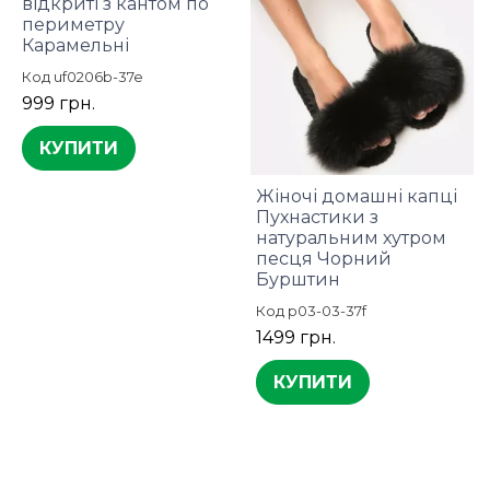
відкриті з кантом по
периметру
Карамельні
Код uf0206b-37e
999 грн.
КУПИТИ
Жіночі домашні капці
Пухнастики з
натуральним хутром
песця Чорний
Бурштин
Код p03-03-37f
1499 грн.
КУПИТИ