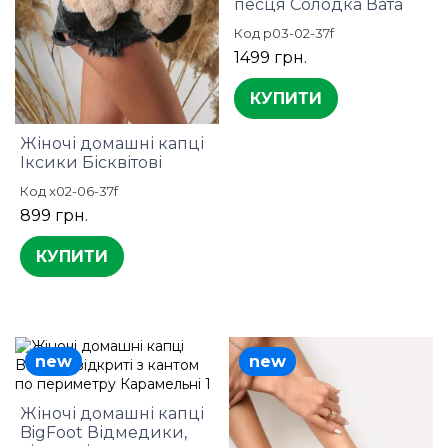
песця Солодка Вата
Код p03-02-37f
1499 грн.
КУПИТИ
Жіночі домашні капці
Іксики Бісквітові
Код x02-06-37f
899 грн.
КУПИТИ
new
new
Жіночі домашні капці
BigFoot Відмедики,