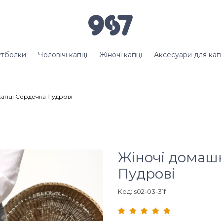
тболки
Чоловічі капці
Жіночі капці
Аксесуари для кап
капці Сердечка Пудрові
Жіночі домашн
Пудрові
Код: s02-03-31f