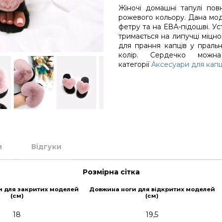
Жіночі домашні тапулі пов
рожевого кольору. Дана моде
фетру та на ЕВА-підошві. Ус
тримається на липучці міцно
для прання капців у пральн
колір. Сердечко мож
категорії
Аксесуари для капц
и
Відгуки
Розмірна сітка
и для закритих моделей
Довжина ноги для відкритих моделей
(см)
(см)
18
19,5