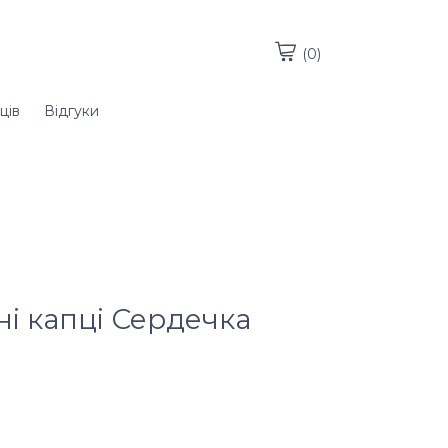
(0)
ців
Відгуки
і капці Сердечка