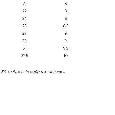
21
8
22
8
24
8
25
8,5
27
9
29
9
31
9,5
32,5
10
36, то Вам слід вибрати тапочки з