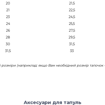
20
21,5
21
22,5
23
24,5
24
25,5
26
27,5
28
29,5
30
31,5
31,5
33
розміри (наприклад: якщо Вам необхідний розмір тапочок - 
Аксесуари для тапуль