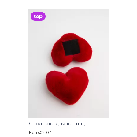
top
Сердечка для капців,
Код s02-07