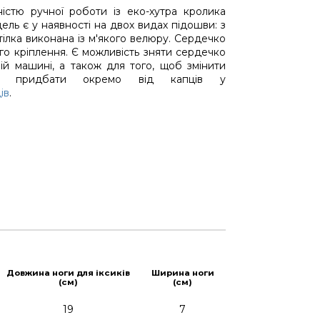
ністю ручної роботи із еко-хутра кролика
ль є у наявності на двох видах підошви: з
тілка виконана із м'якого велюру. Сердечко
го кріплення. Є можливість зняти сердечко
ій машині, а також для того, щоб змінити
на придбати окремо від капців у
ів
.
Довжина ноги для іксиків
Ширина ноги
(см)
(см)
19
7