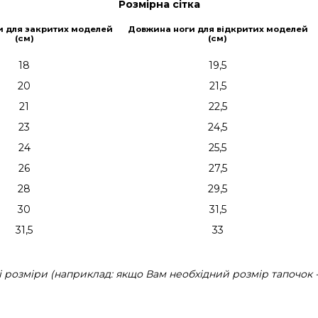
Розмірна сітка
и для закритих моделей
Довжина ноги для відкритих моделей
(см)
(см)
18
19,5
20
21,5
21
22,5
23
24,5
24
25,5
26
27,5
28
29,5
30
31,5
31,5
33
розміри (наприклад: якщо Вам необхідний розмір тапочок - 