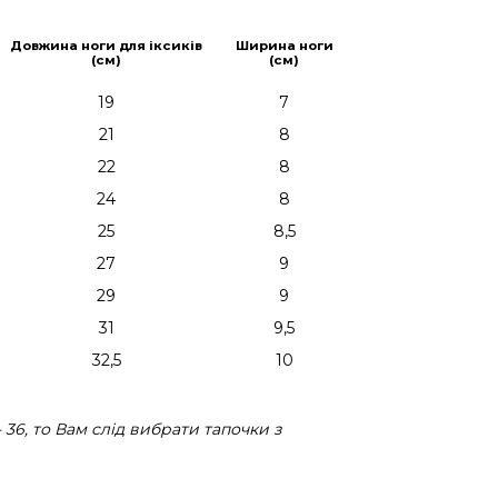
Довжина ноги для іксиків
Ширина ноги
(см)
(см)
19
7
21
8
22
8
24
8
25
8,5
27
9
29
9
31
9,5
32,5
10
36, то Вам слід вибрати тапочки з