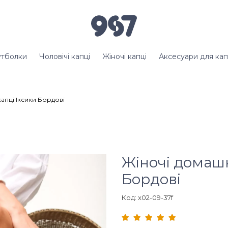
тболки
Чоловічі капці
Жіночі капці
Аксесуари для кап
апці Іксики Бордові
Жіночі домашн
Бордові
Код: x02-09-37f