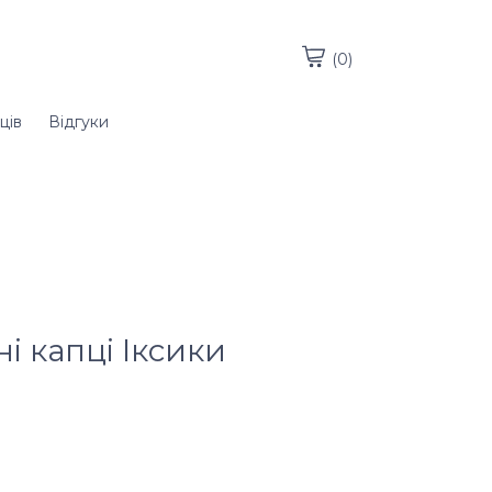
(0)
ців
Відгуки
і капці Іксики