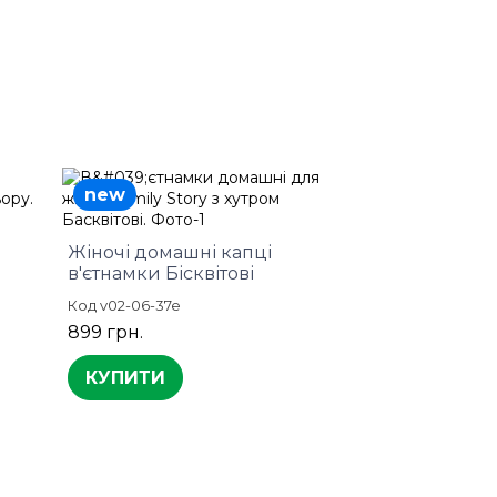
new
Жіночі домашні капці
в'єтнамки Бісквітові
Код v02-06-37e
899 грн.
КУПИТИ