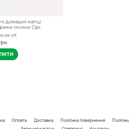
чі домашні капці
рики Іксики Сірі
05-06-37f
грн.
ПИТИ
тка
Оплата
Доставка
Політика повернення
Політик
Залишити відгук
Співпраця
Контакти