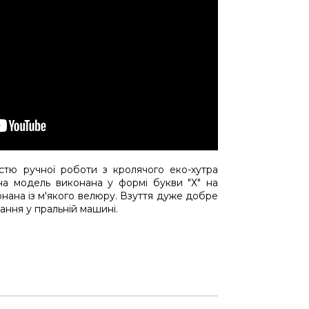
істю ручної роботи з кролячого еко-хутра
на модель виконана у формі букви "Х" на
конана із м'якого велюру. Взуття дуже добре
ання у пральній машині.