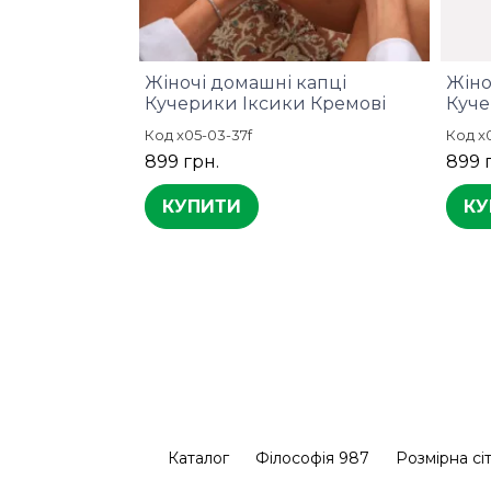
Жіночі домашні капці
Жіно
Кучерики Іксики Кремові
Куче
Код x05-03-37f
Код x
899 грн.
899 
КУПИТИ
КУ
Каталог
Філософія 987
Розмірна сі