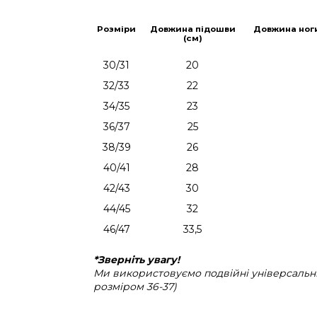
Розміри
Довжина підошви
Довжина ног
(см)
30/31
20
32/33
22
34/35
23
36/37
25
38/39
26
40/41
28
42/43
30
44/45
32
46/47
33,5
*Зверніть увагу!
Ми використовуємо подвійні універсальні 
розміром 36-37)