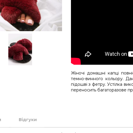
Жіночі домашні капці повн
темно-винного кольору. Да
підошві з фетру. Устілка ви
переносить багаторазове пр
и
Відгуки